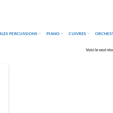
LES PERCUSSIONS
PIANO
CUIVRES
ORCHES
Voici le seul rés
uter
la
list