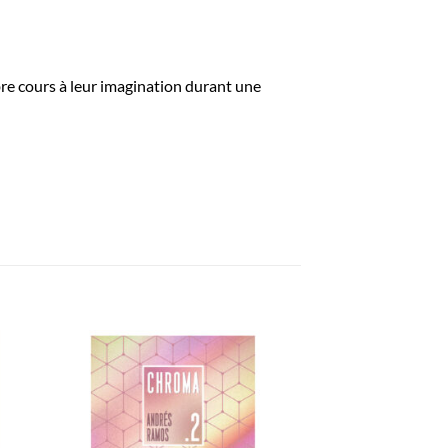
bre cours à leur imagination durant une
ter
Ajouter
a
à la
ist
wishlist