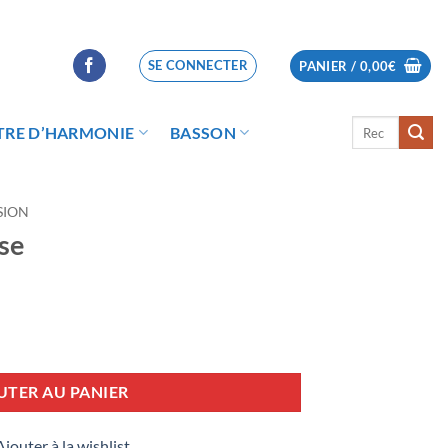
SE CONNECTER
PANIER /
0,00
€
Recherche
TRE D’HARMONIE
BASSON
pour :
SION
se
UTER AU PANIER
Ajouter à la wishlist