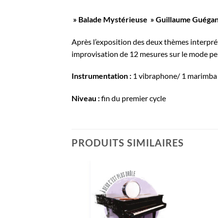
» Balade Mystérieuse » Guillaume Guéga
Après l’exposition des deux thèmes interprét
improvisation de 12 mesures sur le mode p
Instrumentation :
1 vibraphone/ 1 marimba 
Niveau :
fin du premier cycle
PRODUITS SIMILAIRES
Ajouter
Ajouter
à la
à la
wishlist
wishlist