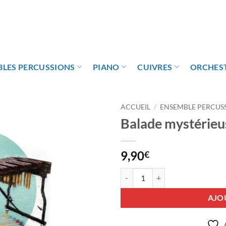
LES PERCUSSIONS
PIANO
CUIVRES
ORCHES
ACCUEIL
/
ENSEMBLE PERCUS
Balade mystérieu
Ajouter
à la
wishlist
9,90
€
quantité de Balade mystérieuse
AJO