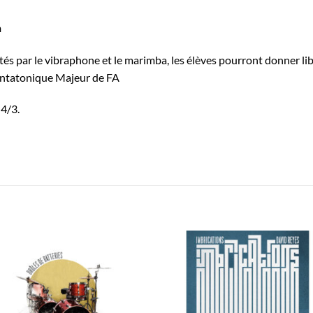
n
és par le vibraphone et le marimba, les élèves pourront donner li
entatonique Majeur de FA
4/3.
Ajouter
Ajou
à la
à l
wishlist
wishl