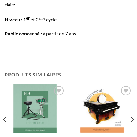
claire.
er
ème
Niveau :
1
et 2
cycle.
Public concerné :
à partir de 7 ans.
PRODUITS SIMILAIRES
Ajouter
Ajouter
à la
à la
wishlist
wishlist